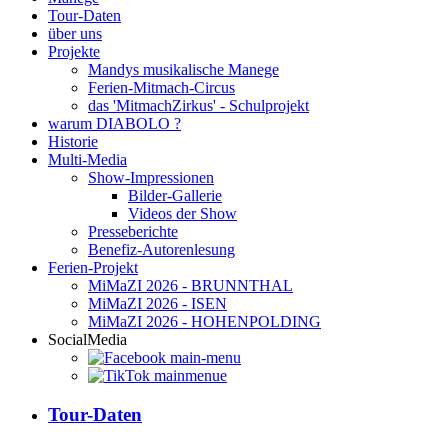
Tour-Daten
über uns
Projekte
Mandys musikalische Manege
Ferien-Mitmach-Circus
das 'MitmachZirkus' - Schulprojekt
warum DIABOLO ?
Historie
Multi-Media
Show-Impressionen
Bilder-Gallerie
Videos der Show
Presseberichte
Benefiz-Autorenlesung
Ferien-Projekt
MiMaZI 2026 - BRUNNTHAL
MiMaZI 2026 - ISEN
MiMaZI 2026 - HOHENPOLDING
SocialMedia
Tour-Daten