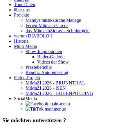
Tour-Daten
über uns
Projekte
Mandys musikalische Manege
Ferien-Mitmach-Circus
das 'MitmachZirkus' - Schulprojekt
warum DIABOLO ?
Historie
Multi-Media
Show-Impressionen
Bilder-Gallerie
Videos der Show
Presseberichte
Benefiz-Autorenlesung
Ferien-Projekt
MiMaZI 2026 - BRUNNTHAL
MiMaZI 2026 - ISEN
MiMaZI 2026 - HOHENPOLDING
SocialMedia
Sie möchten unterstützen ?