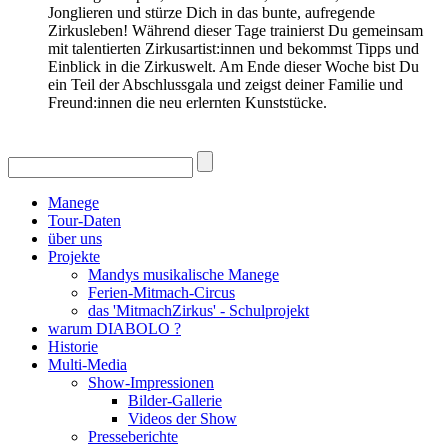
Jonglieren und stürze Dich in das bunte, aufregende
Zirkusleben! Während dieser Tage trainierst Du gemeinsam
mit talentierten Zirkusartist:innen und bekommst Tipps und
Einblick in die Zirkuswelt. Am Ende dieser Woche bist Du
ein Teil der Abschlussgala und zeigst deiner Familie und
Freund:innen die neu erlernten Kunststücke.
Manege
Tour-Daten
über uns
Projekte
Mandys musikalische Manege
Ferien-Mitmach-Circus
das 'MitmachZirkus' - Schulprojekt
warum DIABOLO ?
Historie
Multi-Media
Show-Impressionen
Bilder-Gallerie
Videos der Show
Presseberichte