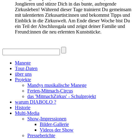
Jonglieren und stürze Dich in das bunte, aufregende
Zirkusleben! Während dieser Tage trainierst Du gemeinsam
mit talentierten Zirkusartist:innen und bekommst Tipps und
Einblick in die Zirkuswelt. Am Ende dieser Woche bist Du
ein Teil der Abschlussgala und zeigst deiner Familie und
Freund:innen die neu erlernten Kunststücke.
Manege
Tour-Daten
über uns
Projekte
Mandys musikalische Manege
Ferien-Mitmach-Circus
das 'MitmachZirkus' - Schulprojekt
warum DIABOLO ?
Historie
Multi-Media
Show-Impressionen
Bilder-Gallerie
Videos der Show
Presseberichte