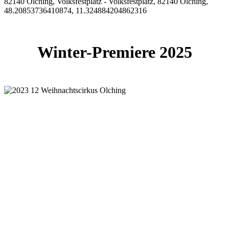
82140 Olching, Volksfestplatz - Volksfestplatz, 82140 Olching,
48.20853736410874, 11.324884204862316
Winter-Premiere 2025